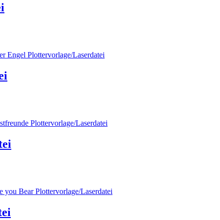
i
ei
tei
tei