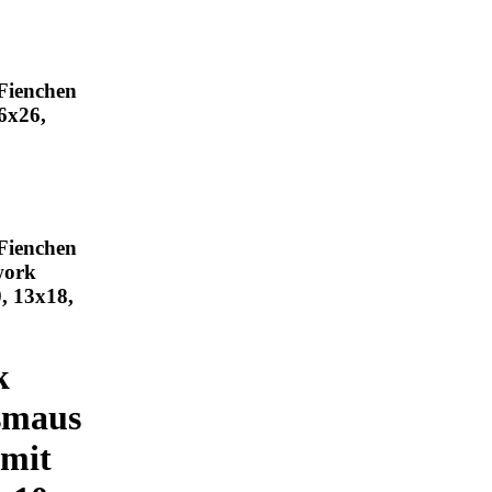
Fienchen
6x26,
Fienchen
work
, 13x18,
k
smaus
 mit