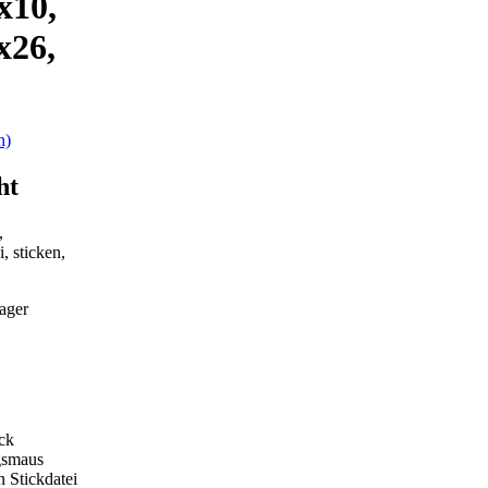
x10,
x26,
n)
ht
,
i, sticken,
ager
ck
gsmaus
 Stickdatei