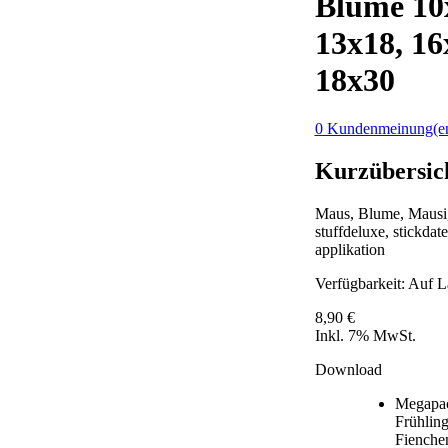
Blume 10
13x18, 16
18x30
0 Kundenmeinung(e
Kurzübersic
Maus, Blume, Mausi
stuffdeluxe, stickdate
applikation
Verfügbarkeit:
Auf L
8,90 €
Inkl. 7% MwSt.
Download
Megapa
Frühlin
Fienchen