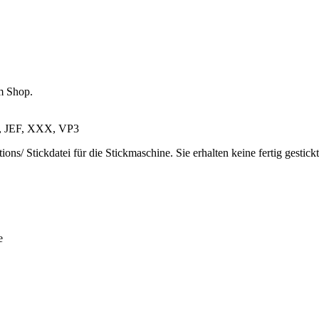
im Shop.
S, JEF, XXX, VP3
ns/ Stickdatei für die Stickmaschine. Sie erhalten keine fertig gestic
e