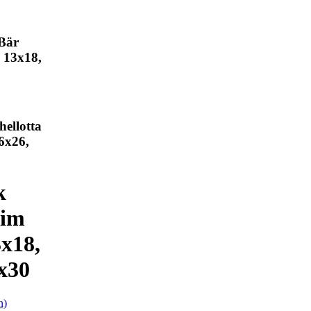
Bär
 13x18,
ellotta
6x26,
k
 im
3x18,
x30
n)