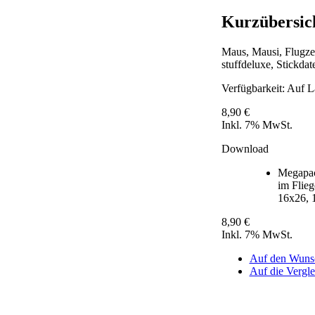
Kurzübersic
Maus, Mausi, Flugze
stuffdeluxe, Stickdate
Verfügbarkeit:
Auf L
8,90 €
Inkl. 7% MwSt.
Download
Megapac
im Flieg
16x26, 
8,90 €
Inkl. 7% MwSt.
Auf den Wunsc
Auf die Verglei