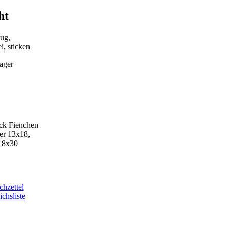
ht
ug,
i, sticken
ager
k Fienchen
er 13x18,
18x30
hzettel
chsliste