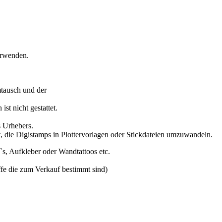
verwenden.
mtausch und der
st nicht gestattet.
s Urhebers.
et, die Digistamps in Plottervorlagen oder Stickdateien umzuwandeln.
F`s, Aufkleber oder Wandtattoos etc.
offe die zum Verkauf bestimmt sind)