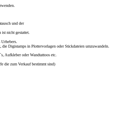
verwenden.
mtausch und der
st nicht gestattet.
s Urhebers.
et, die Digistamps in Plottervorlagen oder Stickdateien umzuwandeln.
F`s, Aufkleber oder Wandtattoos etc.
offe die zum Verkauf bestimmt sind)